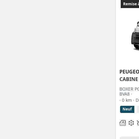
Remise à
PEUGE
CABINE
BOXER PC
BVA8 ·
· 0 km
· 
Neuf