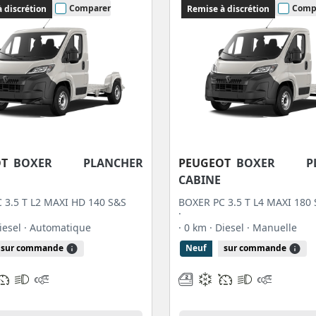
Comparer
Comp
 discrétion
Remise à discrétion
OT
BOXER PLANCHER
PEUGEOT
BOXER PL
CABINE
 3.5 T L2 MAXI HD 140 S&S
BOXER PC 3.5 T L4 MAXI 180
·
Diesel
· Automatique
· 0 km
· Diesel
· Manuelle
sur commande
Neuf
sur commande