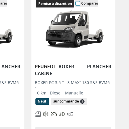
arer
Comparer
Remise à discrétion
ANCHER
PEUGEOT
BOXER PLANCHER
CABINE
 S&S BVM6
BOXER PC 3.5 T L3 MAXI 180 S&S BVM6
·
· 0 km
· Diesel
· Manuelle
Neuf
sur commande