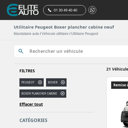
01 30 49 40 40
Utilitaire Peugeot Boxer plancher cabine neuf
Mandataire auto
/
Véhicule utilitaire
/
Utilitaire Peugeot
21 Véhicul
FILTRES
PEUGEOT
BOXER
Remise à
BOXER PLANCHER CABINE
Effacer tout
CATÉGORIES