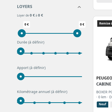
LOYERS
0 €
0 €
Loyer de
à
Remise à
0 €
0 €
Durée
(à définir)
Apport
(à définir)
PEUGE
CABINE
Kilométrage annuel
(à définir)
BOXER PC
· 0 km
· 
Neuf