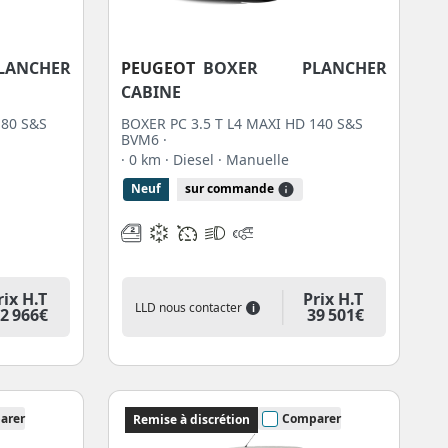
ANCHER
PEUGEOT
BOXER PLANCHER
CABINE
180 S&S
BOXER PC 3.5 T L4 MAXI HD 140 S&S
BVM6 ·
· 0 km
· Diesel
· Manuelle
Neuf
sur commande
rix H.T
Prix H.T
LLD nous contacter
i
2 966€
39 501€
arer
Comparer
Remise à discrétion