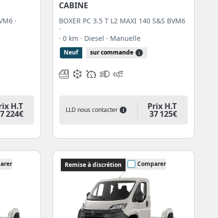
CABINE
VM6 ·
BOXER PC 3.5 T L2 MAXI 140 S&S BVM6
·
· 0 km
· Diesel
· Manuelle
Neuf
sur commande
rix H.T
Prix H.T
LLD nous contacter
i
7 224€
37 125€
arer
Comparer
Remise à discrétion