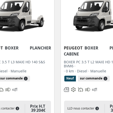
OT
BOXER PLANCHER
PEUGEOT
BOXER PL
CABINE
 3.5 T L3 MAXI HD 140 S&S
BOXER PC 3.5 T L2 MAXI HD 
BVM6 ·
Diesel
· Manuelle
· 0 km
· Diesel
· Manuelle
sur commande
Neuf
sur commande
Prix H.T
P
 contacter
LLD nous contacter
i
i
39 204€
3