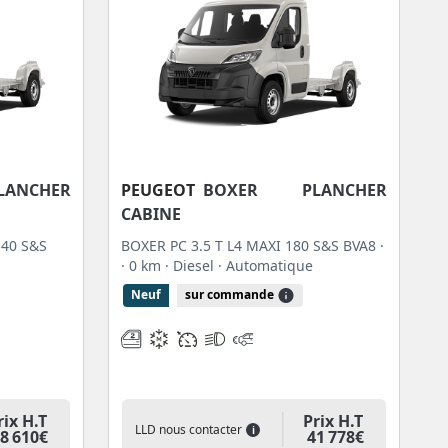
ANCHER
PEUGEOT
BOXER PLANCHER
CABINE
140 S&S
BOXER PC 3.5 T L4 MAXI 180 S&S BVA8 ·
· 0 km
· Diesel
· Automatique
Neuf
sur commande
rix H.T
Prix H.T
LLD nous contacter
i
8 610€
41 778€