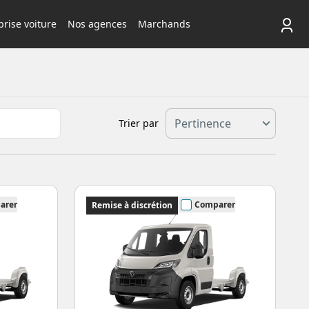
rise voiture
Nos agences
Marchands
Trier par
arer
Comparer
Remise à discrétion