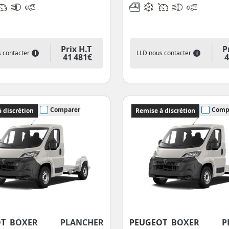
Prix H.T
P
 contacter
LLD nous contacter
i
i
41 481€
4
Comparer
Comp
 discrétion
Remise à discrétion
OT
BOXER PLANCHER
PEUGEOT
BOXER PL