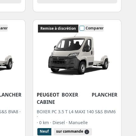
arer
Comparer
Remise à discrétion
ANCHER
PEUGEOT
BOXER PLANCHER
CABINE
S&S BVA8 ·
BOXER PC 3.5 T L4 MAXI 140 S&S BVM6
·
· 0 km
· Diesel
· Manuelle
Neuf
sur commande