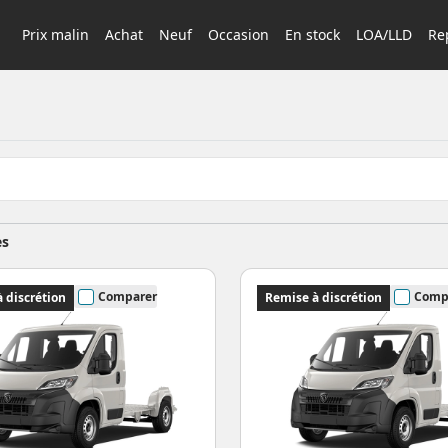
Prix malin
Achat
Neuf
Occasion
En stock
LOA/LLD
Rep
es
Comparer
Comp
 discrétion
Remise à discrétion