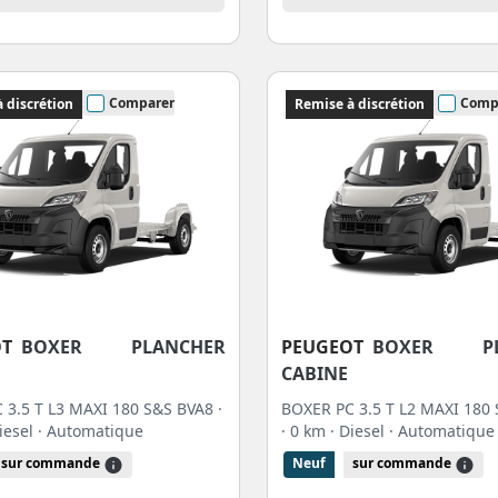
Comparer
Comp
 discrétion
Remise à discrétion
OT
BOXER PLANCHER
PEUGEOT
BOXER PL
CABINE
 3.5 T L3 MAXI 180 S&S BVA8 ·
BOXER PC 3.5 T L2 MAXI 180 
Diesel
· Automatique
· 0 km
· Diesel
· Automatique
sur commande
Neuf
sur commande