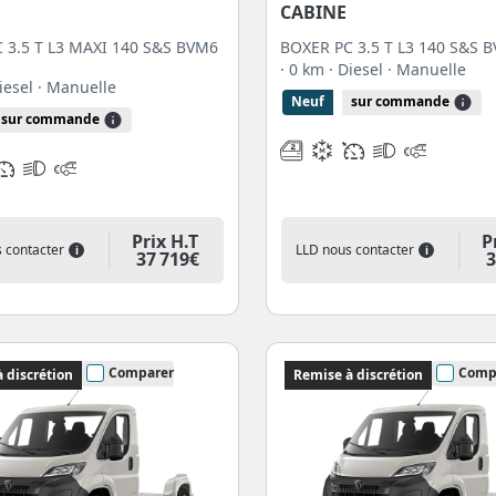
CABINE
 3.5 T L3 MAXI 140 S&S BVM6
BOXER PC 3.5 T L3 140 S&S B
· 0 km
· Diesel
· Manuelle
Diesel
· Manuelle
Neuf
sur commande
sur commande
Prix H.T
P
 contacter
LLD nous contacter
i
i
37 719€
3
Comparer
Comp
 discrétion
Remise à discrétion