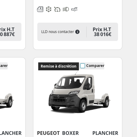
rix H.T
Prix H.T
LLD nous contacter
i
0 887€
38 016€
arer
Comparer
Remise à discrétion
ANCHER
PEUGEOT
BOXER PLANCHER