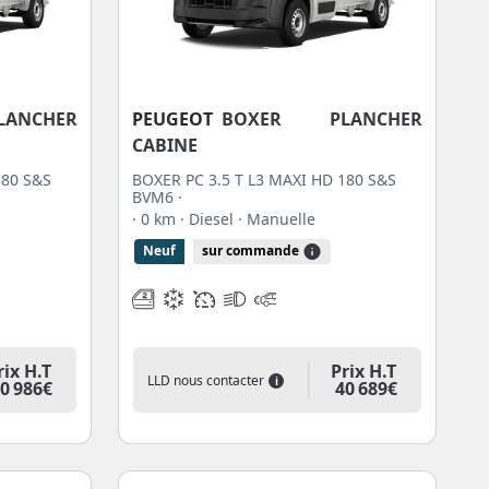
ANCHER
PEUGEOT
BOXER PLANCHER
CABINE
180 S&S
BOXER PC 3.5 T L3 MAXI HD 180 S&S
BVM6 ·
· 0 km
· Diesel
· Manuelle
Neuf
sur commande
rix H.T
Prix H.T
LLD nous contacter
i
0 986€
40 689€