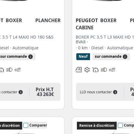
OT
BOXER PLANCHER
PEUGEOT
BOXER PL
CABINE
 3.5 T L4 MAXI HD 180 S&S
BOXER PC 3.5 T L3 MAXI HD 
BVA8 ·
Diesel
· Automatique
· 0 km
· Diesel
· Automatique
sur commande
Neuf
sur commande
Prix H.T
P
 contacter
LLD nous contacter
i
i
43 263€
4
Comparer
Comp
 discrétion
Remise à discrétion