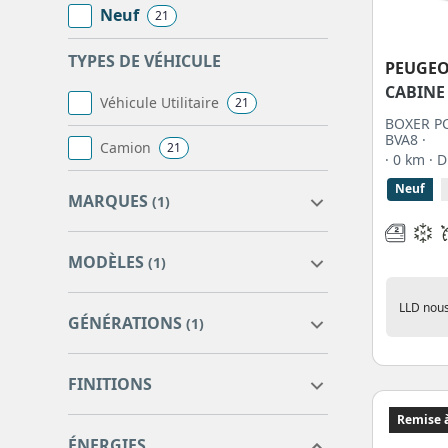
Neuf
21
TYPES DE VÉHICULE
PEUGE
CABINE
Véhicule Utilitaire
21
BOXER PC
BVA8 ·
Camion
21
· 0 km
· 
Neuf
MARQUES
(1)
MODÈLES
(1)
PEUGEOT
21
LLD nous
GÉNÉRATIONS
(1)
BOXER PLANCHER
BOXER
21
21
FINITIONS
CABINE
standard
21
Remise à
ÉNERGIES