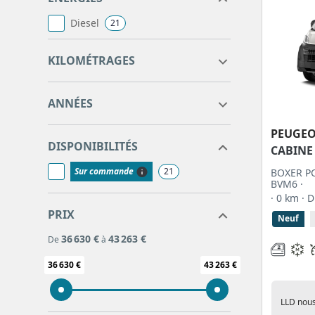
Diesel
21
0
0
KILOMÉTRAGES
0
0
ANNÉES
PEUGE
DISPONIBILITÉS
CABINE
Sur commande
21
BOXER PC
BVM6 ·
· 0 km
· 
PRIX
Neuf
36 630 €
43 263 €
De
à
36 630 €
43 263 €
LLD nous