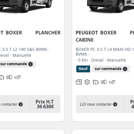
OT
BOXER PLANCHER
PEUGEOT
BOXER PL
CABINE
 3.5 T L2 140 S&S BVM6 ·
BOXER PC 3.5 T L4 MAXI HD 
BVM6 ·
Diesel
· Manuelle
· 0 km
· Diesel
· Manuelle
sur commande
Neuf
sur commande
Prix H.T
P
 contacter
LLD nous contacter
i
i
36 630€
4