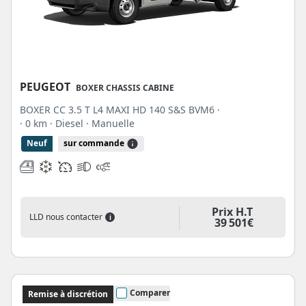
PEUGEOT
BOXER CHASSIS CABINE
BOXER CC 3.5 T L4 MAXI HD 140 S&S BVM6 ·
· 0 km
· Diesel
· Manuelle
Neuf
sur commande
Prix H.T
LLD nous contacter
i
39 501€
Comparer
Remise à discrétion