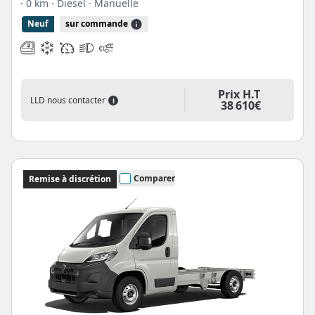
· 0 km
· Diesel
· Manuelle
Neuf
sur commande
Prix H.T
LLD nous contacter
i
38 610€
Comparer
Remise à discrétion