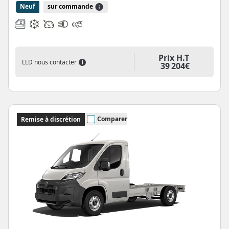
Neuf
sur commande
Prix H.T
LLD nous contacter
i
39 204€
Comparer
Remise à discrétion