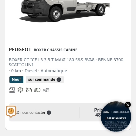
PEUGEOT
BOXER CHASSIS CABINE
BOXER CC ICE L3 3.5 T MAXI 180 S&S BVA8 · BENNE 3700
SCATTOLINI
· 0 km
· Diesel
· Automatique
Neuf
sur commande
Prix H.T
LLD nous contacter
i
48 232€