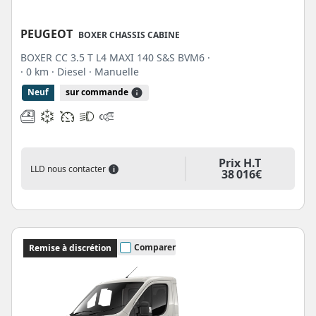
PEUGEOT
BOXER CHASSIS CABINE
BOXER CC 3.5 T L4 MAXI 140 S&S BVM6 ·
· 0 km
· Diesel
· Manuelle
Neuf
sur commande
Prix H.T
LLD nous contacter
i
38 016€
Comparer
Remise à discrétion