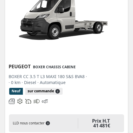
PEUGEOT
BOXER CHASSIS CABINE
BOXER CC 3.5 T L3 MAXI 180 S&S BVA8 ·
· 0 km
· Diesel
· Automatique
Neuf
sur commande
Prix H.T
LLD nous contacter
i
41 481€