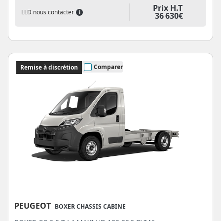
Prix H.T
LLD nous contacter
i
36 630€
Comparer
Remise à discrétion
PEUGEOT
BOXER CHASSIS CABINE