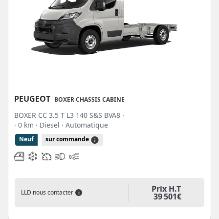
PEUGEOT
BOXER CHASSIS CABINE
BOXER CC 3.5 T L3 140 S&S BVA8 ·
· 0 km
· Diesel
· Automatique
Neuf
sur commande
Prix H.T
LLD nous contacter
i
39 501€