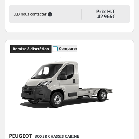
Prix H.T
LLD nous contacter
i
42 966€
Comparer
Remise à discrétion
PEUGEOT
BOXER CHASSIS CABINE