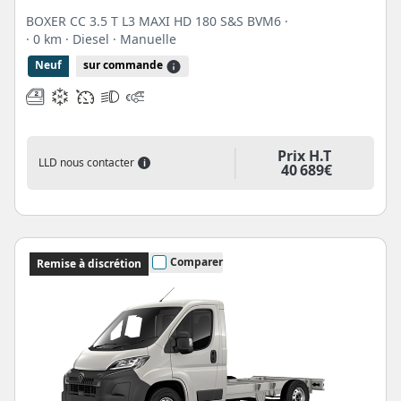
BOXER CC 3.5 T L3 MAXI HD 180 S&S BVM6 ·
· 0 km
· Diesel
· Manuelle
Neuf
sur commande
Prix H.T
LLD nous contacter
i
40 689€
Comparer
Remise à discrétion