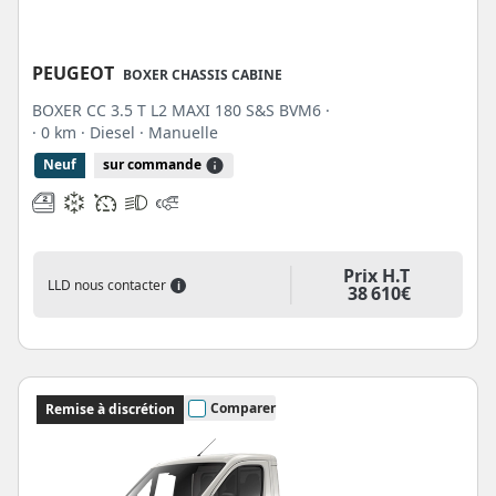
PEUGEOT
BOXER CHASSIS CABINE
BOXER CC 3.5 T L2 MAXI 180 S&S BVM6 ·
· 0 km
· Diesel
· Manuelle
Neuf
sur commande
Prix H.T
LLD nous contacter
i
38 610€
Comparer
Remise à discrétion