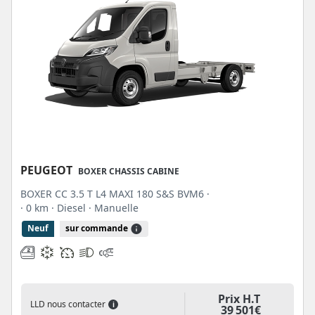
PEUGEOT
BOXER CHASSIS CABINE
BOXER CC 3.5 T L4 MAXI 180 S&S BVM6 ·
· 0 km
· Diesel
· Manuelle
Neuf
sur commande
Prix H.T
LLD nous contacter
i
39 501€