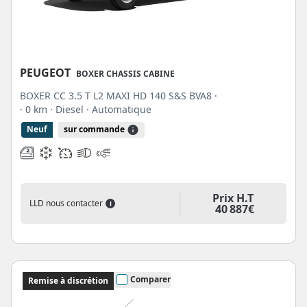
PEUGEOT
BOXER CHASSIS CABINE
BOXER CC 3.5 T L2 MAXI HD 140 S&S BVA8 ·
· 0 km
· Diesel
· Automatique
Neuf
sur commande
Prix H.T
LLD nous contacter
i
40 887€
Comparer
Remise à discrétion