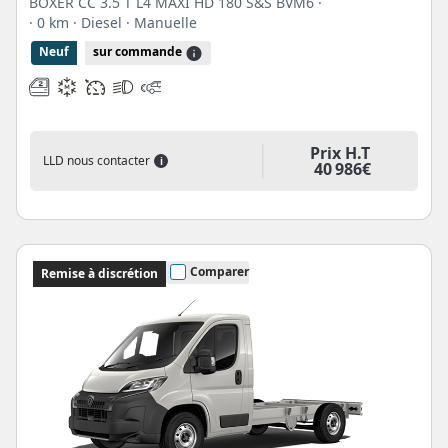
BOXER CC 3.5 T L4 MAXI HD 180 S&S BVM6 ·
· 0 km
· Diesel
· Manuelle
Neuf
sur commande
Prix H.T
LLD nous contacter
i
40 986€
Comparer
Remise à discrétion