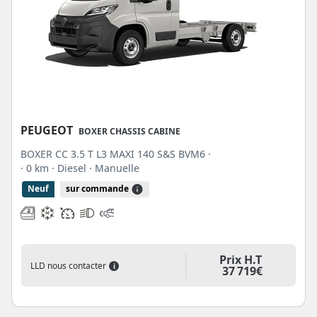
PEUGEOT
BOXER CHASSIS CABINE
BOXER CC 3.5 T L3 MAXI 140 S&S BVM6 ·
· 0 km
· Diesel
· Manuelle
Neuf
sur commande
Prix H.T
LLD nous contacter
i
37 719€