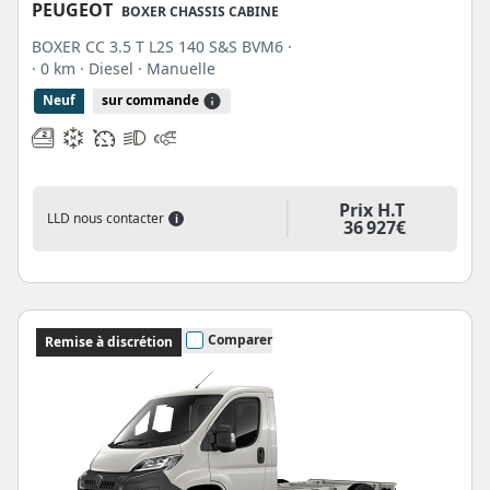
PEUGEOT
BOXER CHASSIS CABINE
BOXER CC 3.5 T L2S 140 S&S BVM6 ·
· 0 km
· Diesel
· Manuelle
Neuf
sur commande
Prix H.T
LLD nous contacter
i
36 927€
Comparer
Remise à discrétion