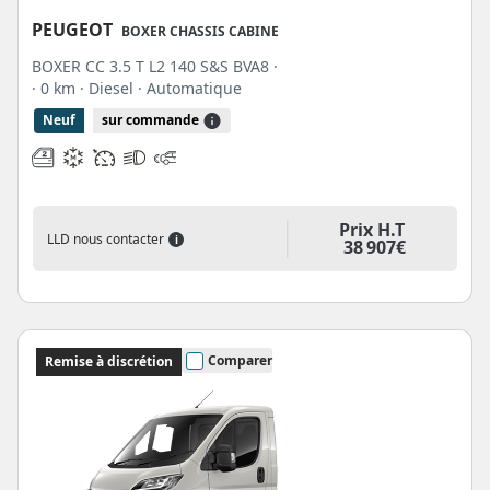
PEUGEOT
BOXER CHASSIS CABINE
BOXER CC 3.5 T L2 140 S&S BVA8 ·
· 0 km
· Diesel
· Automatique
Neuf
sur commande
Prix H.T
LLD nous contacter
i
38 907€
Comparer
Remise à discrétion