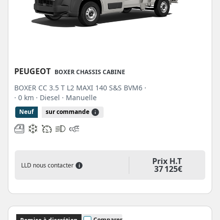
PEUGEOT
BOXER CHASSIS CABINE
BOXER CC 3.5 T L2 MAXI 140 S&S BVM6 ·
· 0 km
· Diesel
· Manuelle
Neuf
sur commande
Prix H.T
LLD nous contacter
i
37 125€
Comparer