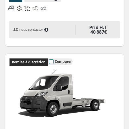
Prix H.T
LLD nous contacter
i
40 887€
Comparer
Remise à discrétion