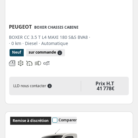
PEUGEOT
BOXER CHASSIS CABINE
BOXER CC 3.5 T L4 MAXI 180 S&S BVA8 ·
· 0 km
· Diesel
· Automatique
Neuf
sur commande
Prix H.T
LLD nous contacter
i
41 778€
Comparer
Remise à discrétion