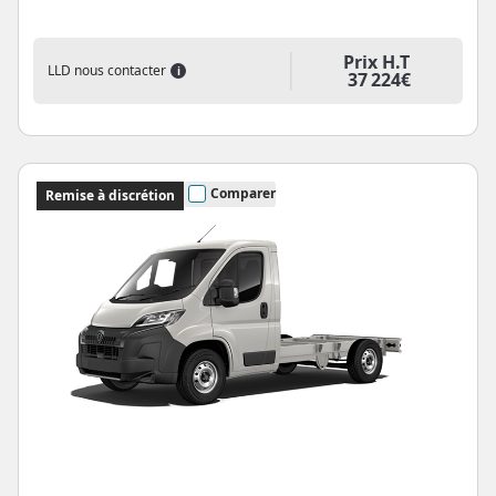
Prix H.T
LLD nous contacter
i
37 224€
Comparer
Remise à discrétion