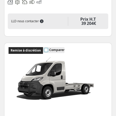
Prix H.T
LLD nous contacter
i
39 204€
Comparer
Remise à discrétion