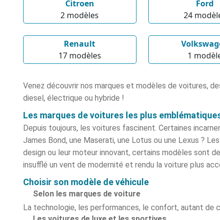
Citroen
Ford
2 modèle
s
24 modèl
Renault
Volkswag
17 modèle
s
1 modèl
Venez découvrir nos marques et modèles de voitures, des
diesel, électrique ou hybride !
Les marques de voitures les plus emblématique
Depuis toujours, les voitures fascinent. Certaines incar
James Bond, une Maserati, une Lotus ou une Lexus ?
Le
design ou leur moteur innovant, certains modèles sont de
insufflé un vent de modernité et rendu la voiture plus acc
Choisir son modèle de véhicule
Selon les marques de voiture
La technologie, les performances, le confort, autant de c
Les voitures de luxe et les sportives