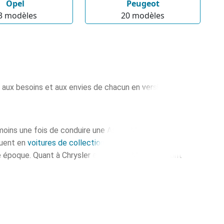
Opel
Peugeot
3 modèle
s
20 modèle
s
 aux besoins et aux envies de chacun en version essence,
au moins une fois de conduire une Aston Martin comme
luent en
voitures de collection
. Par leur originalité, leur
 époque. Quant à Chrysler et General Motors, ils ont