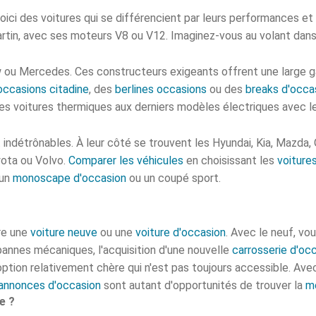
oici des voitures qui se différencient par leurs performances e
 Martin, avec ses moteurs V8 ou V12. Imaginez-vous au volant dan
w ou Mercedes. Ces constructeurs exigeants offrent une large 
occasions citadine
, des
berlines occasions
ou des
breaks d'occa
es voitures thermiques aux derniers modèles électriques avec l
 indétrônables. À leur côté se trouvent les Hyundai, Kia, Mazda,
yota ou Volvo.
Comparer les véhicules
en choisissant les
voiture
 un
monoscape d'occasion
ou un coupé sport.
tre une
voiture neuve
ou une
voiture d'occasion
. Avec le neuf, vo
pannes mécaniques, l'acquisition d'une nouvelle
carrosserie d'oc
option relativement chère qui n'est pas toujours accessible.
Avec
annonces d'occasion
sont autant d'opportunités de trouver la
me
e ?