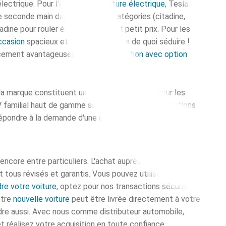
lectrique. Pour l'
achat d'une voiture électrique
, Tesla
 seconde main dans toutes les catégories (citadine,
adine pour rouler écologique à tout petit prix. Pour les
ccasion
spacieux et tout-terrain qui a de quoi séduire !
ncement avantageuses comme la
location avec option
la marque constituent un choix d'excellence pour les
UV familial haut de gamme sont équipés de motorisations
épondre à la demande d'une conduite plus écologique.
 encore entre particuliers.
L'achat auprès d'un mandataire
tous révisés et garantis. Vous pouvez utiliser le « road
re votre voiture
, optez pour nos transactions sécurisées,
otre
nouvelle voiture
peut être livrée directement à votre
re aussi.
Avec nous comme distributeur automobile,
réalisez votre acquisition en toute confiance.