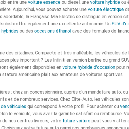
hoix entre une
voiture essence
ou diesel, une
voiture hybride
ou é
nière. Aujourd'hui, vous pouvez acheter une
voiture électrique
de
s abordable, la Française Mia Electric se distingue en version cit
subishi offre également une excellente autonomie. Un
SUV d'o
l hybrides
ou des
occasions éthanol
avec des formules de fina
rie des citadines. Compacte et très malléable, les véhicules de 
ces plus important ? Les Infiniti en version berline ou grand S
 sont également disponibles en
voiture hybride d'occasion
pour r
stature américaine plaît aux amateurs de voitures sportives.
anières : chez un concessionnaire, auprès d'un mandataire auto, ou
fs et de nombreux services. Chez Elite-Auto, les véhicules sont 
 de véhicules
qui correspond à votre profil.
Pour acheter ou
vend
Selon le véhicule, vous avez la garantie satisfait ou remboursé. V
n de nos centres livreurs, votre
future voiture
peut vous y attend
Choisissez votre future auto parmi nos nombreuses annonces et 