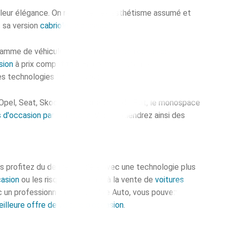
t leur élégance. On retrouve cet esthétisme assumé et
s sa version
cabriolet d'occasion
.
gamme de véhicules. Sur le
marché de l'occasion
, elles
sion
à prix compétitifs. En ce qui concerne la
es technologies les plus avancées.
 Opel, Seat, Skoda ou les citadines de Fiat, le monospace
s d'occasion par catégorie
. Vous obtiendrez ainsi des
us profitez du dernier modèle avec une technologie plus
casion
ou les risques inhérents à la vente de
voitures
 un professionnel comme Elite Auto, vous pouvez
illeure offre de voiture d'occasion
.