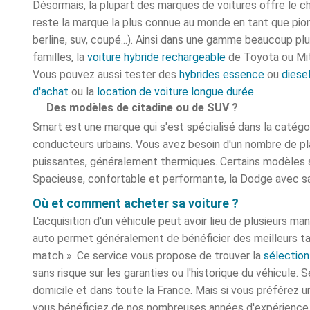
Désormais, la plupart des marques de voitures offre le c
reste la marque la plus connue au monde en tant que pion
berline, suv, coupé...). Ainsi dans une gamme beaucoup plu
familles, la
voiture hybride rechargeable
de Toyota ou Mit
Vous pouvez aussi tester des
hybrides essence
ou
diese
d'achat
ou la
location de voiture longue durée
.
Des modèles de citadine ou de SUV ?
Smart est une marque qui s'est spécialisé dans la catégo
conducteurs urbains.
Vous avez besoin d'un nombre de pla
puissantes, généralement thermiques. Certains modèles
Spacieuse, confortable et performante, la Dodge avec sa 
Où et comment acheter sa voiture ?
L'acquisition d'un véhicule peut avoir lieu de plusieurs m
auto permet généralement de bénéficier des meilleurs tari
match ». Ce service vous propose de trouver la
sélection
sans risque sur les garanties ou l'historique du véhicule. 
domicile et dans toute la France. Mais si vous préférez u
vous bénéficiez de nos nombreuses années d'expérience. 